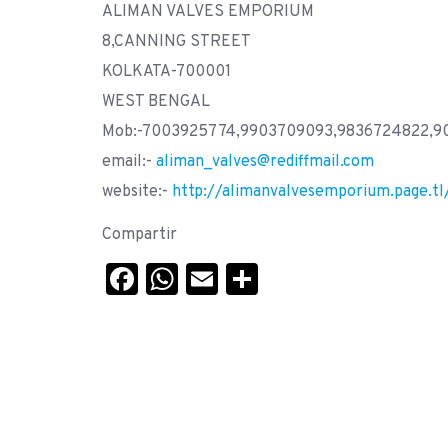
ALIMAN VALVES EMPORIUM
8,CANNING STREET
KOLKATA-700001
WEST BENGAL
Mob:-7003925774,9903709093,9836724822,9
email:-
aliman_valves@rediffmail.com
website:-
http://alimanvalvesemporium.page.tl
Compartir
Facebook
WhatsApp
Email
Compartir