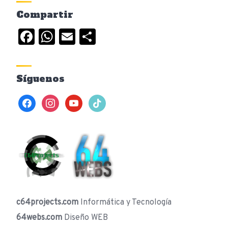
Compartir
Facebook
WhatsApp
Email
Compartir
Síguenos
facebook
instagram
youtube
tiktok
c64projects.com
Informática y Tecnología
64webs.com
Diseño WEB