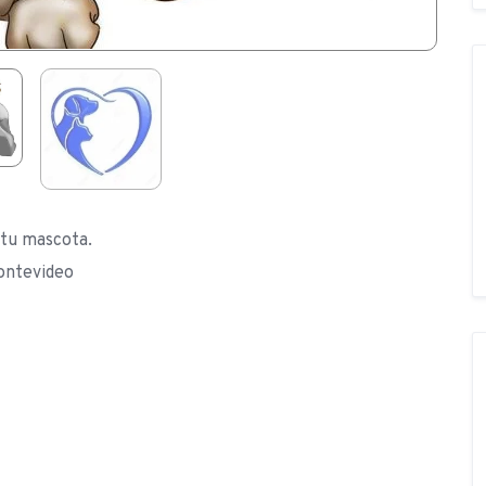
tu mascota.
ontevideo