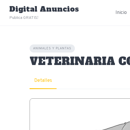
Skip
Digital Anuncios
to
Inicio
content
Publica GRATIS!
ANIMALES Y PLANTAS
VETERINARIA C
Detalles