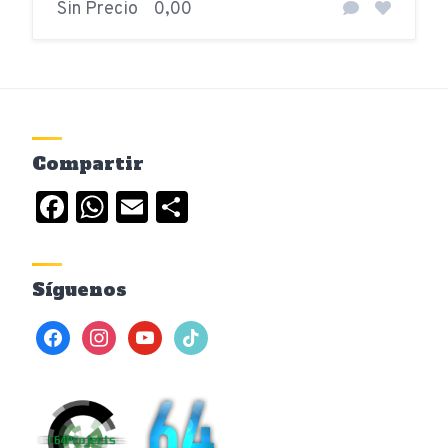
Sin Precio
0,00
Compartir
Facebook
WhatsApp
Email
Compartir
Síguenos
facebook
instagram
youtube
tiktok