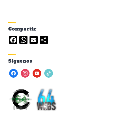
Compartir
Facebook
WhatsApp
Email
Compartir
Síguenos
facebook
instagram
youtube
tiktok