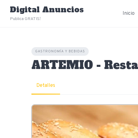
Skip
Digital Anuncios
to
Inicio
content
Publica GRATIS!
GASTRONOMÍA Y BEBIDAS
ARTEMIO - Resta
Detalles