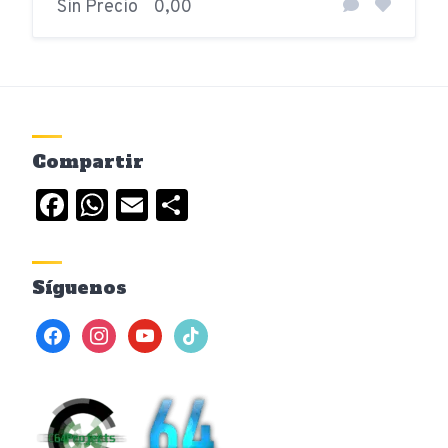
Sin Precio
0,00
Compartir
Facebook
WhatsApp
Email
Compartir
Síguenos
facebook
instagram
youtube
tiktok