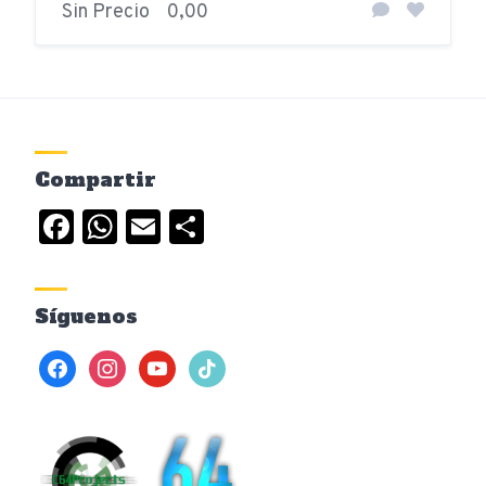
Sin Precio
0,00
Compartir
Facebook
WhatsApp
Email
Compartir
Síguenos
facebook
instagram
youtube
tiktok