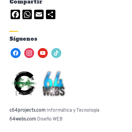
Compartir
Facebook
WhatsApp
Email
Compartir
Síguenos
facebook
instagram
youtube
tiktok
c64projects.com
Informática y Tecnología
64webs.com
Diseño WEB