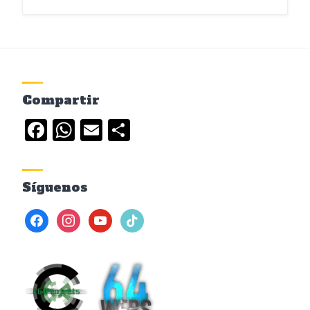
Compartir
Facebook
WhatsApp
Email
Compartir
Síguenos
facebook
instagram
youtube
tiktok