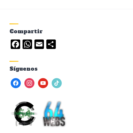
Compartir
Facebook
WhatsApp
Email
Compartir
Síguenos
facebook
instagram
youtube
tiktok