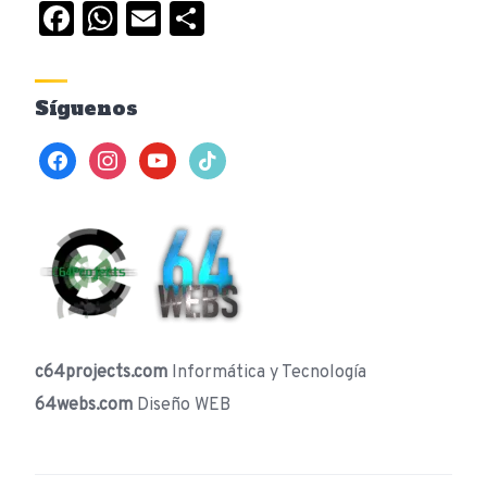
Facebook
WhatsApp
Email
Compartir
Síguenos
facebook
instagram
youtube
tiktok
c64projects.com
Informática y Tecnología
64webs.com
Diseño WEB