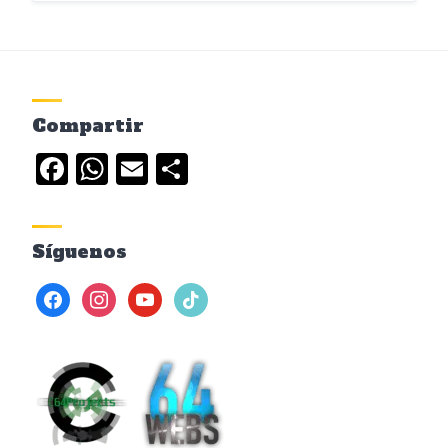
Compartir
Facebook
WhatsApp
Email
Compartir
Síguenos
facebook
instagram
youtube
tiktok